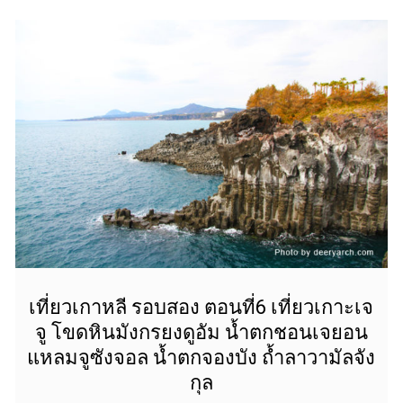
เที่ยวเกาหลี รอบสอง ตอนที่6 เที่ยวเกาะเจ
จู โขดหินมังกรยงดูอัม น้ำตกชอนเจยอน
แหลมจูซังจอล น้ำตกจองบัง ถ้ำลาวามัลจัง
กุล