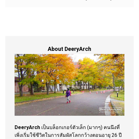
About DeeryArch
DeeryArch
เป็นบล็อกเกอร์ตัวเล็ก (มากๆ) คนนึงที่
เพิ่งเริ่มใช้ชีวิตในการสัมผัสโลกกว้างตอนอายุ 26 ปี