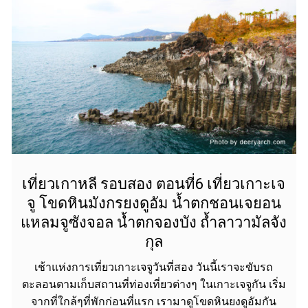
เที่ยวเกาหลี รอบสอง ตอนที่6 เที่ยวเกาะเจ
จู โขดหินมังกรยงดูอัม น้ำตกชอนเจยอน
แหลมจูซังจอล น้ำตกจองบัง ถ้ำลาวามัลจัง
กุล
เช้าแห่งการเที่ยวเกาะเจจูวันที่สอง วันนี้เราจะขับรถ
ตะลอนตามเก็บสถานที่ท่องเที่ยวต่างๆ ในเกาะเจจูกัน เริ่ม
จากที่ใกล้ๆที่พักก่อนที่แรก เรามาดูโขดหินยงดูอัมกัน