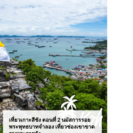
เที่ยวเกาะสีชัง ตอนที่ 2 นมัสการรอย
เที่ยว
พระพุทธบาทจำลอง เที่ยวช่องเขาขาด
สุดอล