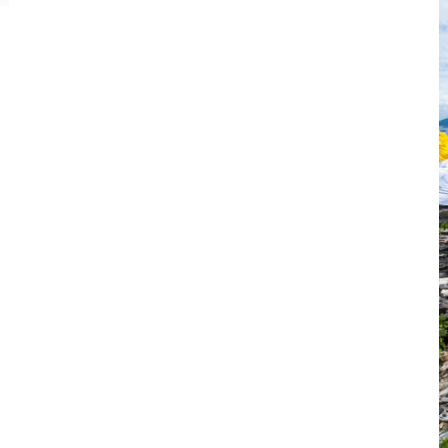
 ยล
พระราชวังบางปะอิน ความงดงามทรง
คุณค่าจากอยุธยา-รัตนโกสินทร์