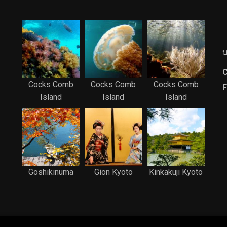
บ
C
Cocks Comb
Cocks Comb
Cocks Comb
F
Island
Island
Island
Goshikinuma
Gion Kyoto
Kinkakuji Kyoto