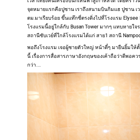
เวลาเที่ยงคืนเครื่องบินก็เหินฟ้าสู่เกาหลีใต้ โดยคราว
จุดหมายแรกคือปูซาน เราถึงสนามบินกิมแฮ ปูซาน เว
ตม.มาเรียบร้อย ขึ้นแท๊กซี่ตรงดิ่งไปที่โรงแรม
Elysee
งดอกบัวตอง
โรงแรมนี้อยู่ใกล้กับ Busan Tower มากๆ แทบหายใจรด
คอ
สถานีซับเวย์ที่ใกล้โรงแรมได้แก่ สาย1 สถานี Nampod
พอถึงโรงแรม เจอผู้ชายตัวใหญ่ หน้าตี๋ๆ มายืนยิ้มให้ต
นี้ เรื่องการสื่อสารภาษาอังกฤษของเค้าถือว่าดีพอควร
กว่า…..