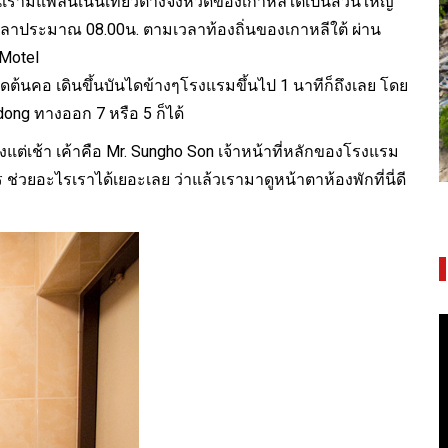
นี้เรามีแพลนเน้นเที่ยวต่างจังหวัดของเกาหลีใต้เป็นส่วนใหญ่
ลาประมาณ 08.00น. ตามเวลาท้องถิ่นของเกาหลีใต้ ผ่าน
 Motel
พระราชวังบางปะอิน ความงดงามทรง
ต้นคอ เดินขึ้นบันไดข้างๆโรงแรมขึ้นไป 1 นาทีก็ถึงเลย โดย
คุณค่าจากอยุธยา-รัตนโกสินทร์
ong ทางออก 7 หรือ 5 ก็ได้
ั้งแต่เช้า เค้าคือ Mr. Sungho Son เจ้าหน้าที่หลักของโรงแรม
 ช่วยอะไรเราได้เยอะเลย ว่าแล้วเรามาดูหน้าตาห้องพักที่นี่ดี
V
P