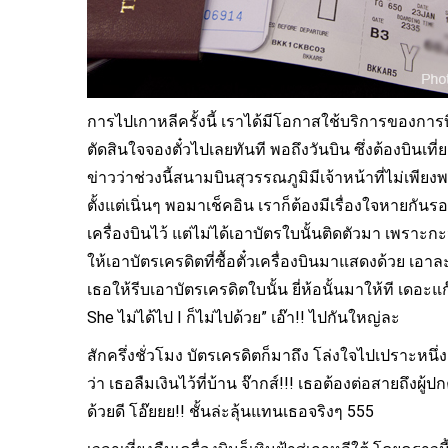
การไปเกาหลีครั้งนี้ เราได้มีโอกาสใช้บริการของการบิ
ตัดสินใจจองตั๋วไปเลยทันที พอถึงวันบิน ซึ่งต้องบินเท
ข่าวว่าช่วงนี้สนามบินสุวรรณภูมิมีเจ้าหน้าที่ไม่เพีย
ตั้งแต่เนิ่นๆ พอมาเช็คอิน เราก็ต้องมีเรื่องใจหายกันร
เครื่องบินไว้ แต่ไม่ได้เอาบัตรใบนั้นติดตัวมา เพราะกะว
ให้เอาบัตรเครดิตที่ซื้อตั๋วเครื่องบินมาแสดงด้วย เอ
เธอให้รีบเอาบัตรเครดิตใบนั้น ยี่ห้อนั้นมาให้ที เดอะแ
She ไม่ได้ไป I ก็ไม่ไปด้วย” เอ๊า!! ไปกันใหญ่ละ
สักครึ่งชั่วโมง บัตรเครดิตก็มาถึง โล่งใจไปเปราะหนึ่ง
ว่า เธอลืมเงินไว้ที่บ้าน จ๊ากส์!!! เธอต้องต่อสายถึงผ
ด้วยดี โอ๊ยยย!! ชั้นล่ะลุ้นแทนเธอจริงๆ 555
เที่ยวแม่ฮ่องสอน ชมถ้ำแก้วโกมล
น้ำตกแม่สุรินทร์