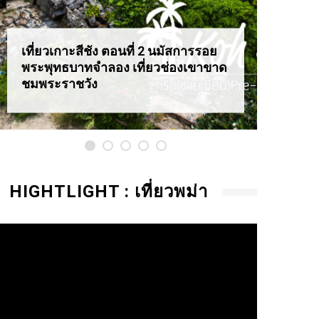
เที่ยวเกาะสีชัง ตอนที่ 2 นมัสการรอย
เที่ยว
พระพุทธบาทจำลอง เที่ยวช่องเขาขาด
สุดอล
ชมพระราชวัง
HIGHTLIGHT : เที่ยวพม่า
ideo
layer