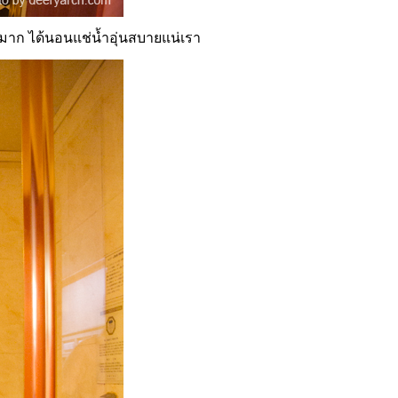
ูดีมาก ได้นอนแช่น้ำอุ่นสบายแน่เรา