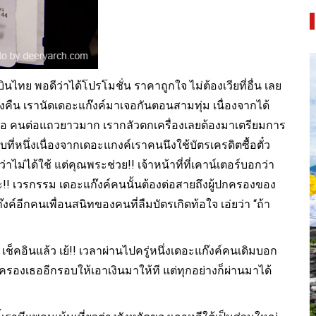
นไทย พอดีว่าได้โปรโมชั่น ราคาถูกใจ ไม่ต้องเวียที่อื่น เลย
ี่ยงคืน เรานัดเดอะแก๊งค์มาเจอกันตอนสามทุ่ม เนื่องจากได้
งพอ
คนต่อแถวยาวมาก เรากลัวตกเครื่องเลยต้องมาเตรียมการ
อบที่หนึ่งเนื่องจากเดอะแกงค์เราคนนึงใช้บัตรเครดิตซื้อตั๋ว
่าไม่ได้ใช้ แต่คุณพระช่วย!! เจ้าหน้าที่ที่เคาน์เตอร์บอกว่า
าละ!! เวรกรรม เดอะแก๊งค์คนนั้นต้องต่อสายถึงผู้ปกครองของ
ก๊งค์อีกคนเพื่อนสนิทของคนที่ลืมบัตรเกิดท้อใจ เอ่ยว่า “ถ้า
 เช็คอินแล้ว เย้!! เวลาผ่านไปครู่หนึ่งเดอะแก๊งค์คนเดิมบอก
ู้ปกครองเธออีกรอบให้เอาเงินมาให้ที แต่ทุกอย่างก็ผ่านมาได้
 ยล