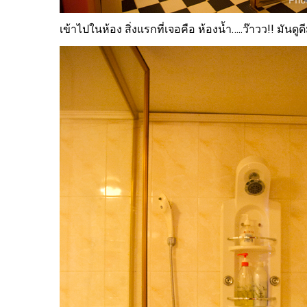
เข้าไปในห้อง สิ่งแรกที่เจอคือ ห้องน้ำ…..ว๊าวว!! มันด