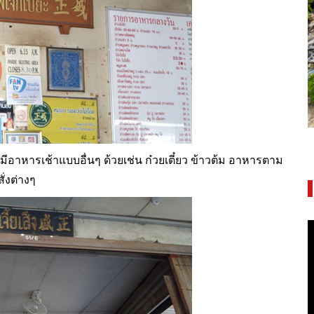
พระราชวังบางปะอิน ความงดงามทรง
คุณค่าจากอยุธยา-รัตนโกสินทร์
งมีอาหารเช้าแบบอื่นๆ ด้วยเช่น ก๋วยเตี๋ยว ข้าวต้ม อาหารตาม
สั่งต่างๆ
V
P