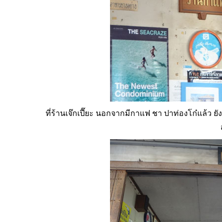
งดอกบัวตอง
คอ
ที่ร้านเจ๊กเปี๊ยะ นอกจากมีกาแฟ ชา ปาท่องโก๋แล้ว ยั