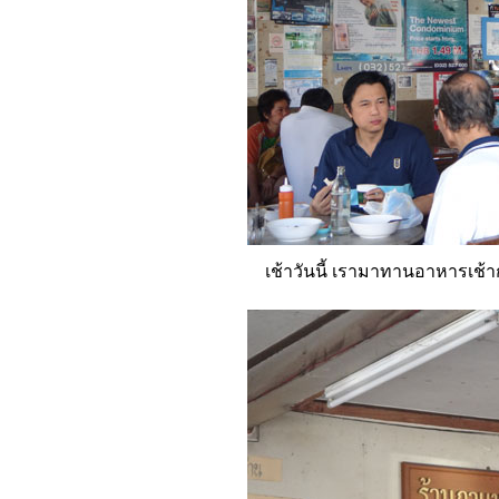
เช้าวันนี้ เรามาทานอาหารเช้ากั
เที่ยวแม่ฮ่องสอน ชมถ้ำแก้วโกมล
น้ำตกแม่สุรินทร์