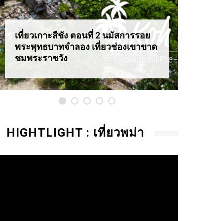
เที่ยวเกาะสีชัง ตอนที่ 2 นมัสการรอย
เที่ยว
พระพุทธบาทจำลอง เที่ยวช่องเขาขาด
สุดอล
ชมพระราชวัง
HIGHTLIGHT : เที่ยวพม่า
ideo
layer