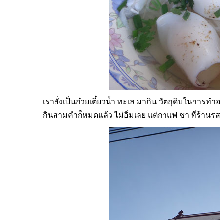
เราสั่งเป็นก๋วยเตี๋ยวน้ำ ทะเล มากิน วัตถุดิบในกา
กินสามคำก็หมดแล้ว ไม่อิ่มเลย แต่กาแฟ ชา ที่ร้านรสช