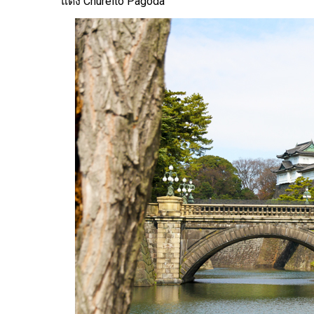
แดง Chureito Pagoda