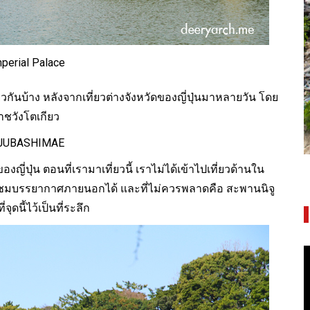
 ยล
perial Palace
พระราชวังบางปะอิน ความงดงามทรง
ยวกันบ้าง หลังจากเที่ยวต่างจังหวัดของญี่ปุ่นมาหลายวัน โดย
คุณค่าจากอยุธยา-รัตนโกสินทร์
ราชวังโตเกียว
NIJUBASHIMAE
งญี่ปุ่น ตอนที่เรามาเที่ยวนี้ เราไม่ได้เข้าไปเที่ยวด้านใน
มบรรยากาศภายนอกได้ และที่ไม่ควรพลาดคือ สะพานนิจู
ดนี้ไว้เป็นที่ระลึก
V
P