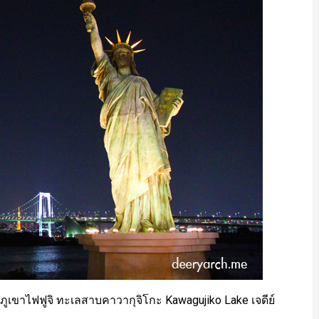
 ชมภูเขาไฟฟูจิ ทะเลสาบคาวากุจิโกะ Kawagujiko Lake เจดีย์