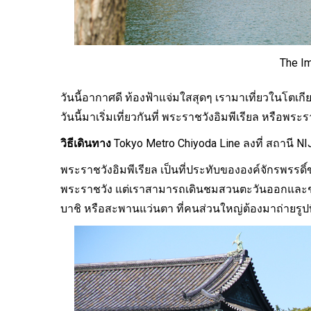
เที่ยวแม่ฮ่องสอน ชมถ้ำแก้วโกมล
น้ำตกแม่สุรินทร์
The Im
งดอกบัวตอง
วันนี้อากาศดี ท้องฟ้าแจ่มใสสุดๆ เรามาเที่ยวในโตเกี
คอ
วันนี้มาเริ่มเที่ยวกันที่ พระราชวังอิมพีเรียล หรือพระ
วิธีเดินทาง
Tokyo Metro Chiyoda Line ลงที่ สถานี 
พระราชวังอิมพีเรียล เป็นที่ประทับขององค์จักรพรรดิ์ขอ
พระราชวัง แต่เราสามารถเดินชมสวนตะวันออกและช
บาชิ หรือสะพานแว่นตา ที่คนส่วนใหญ่ต้องมาถ่ายรูปที่จุ