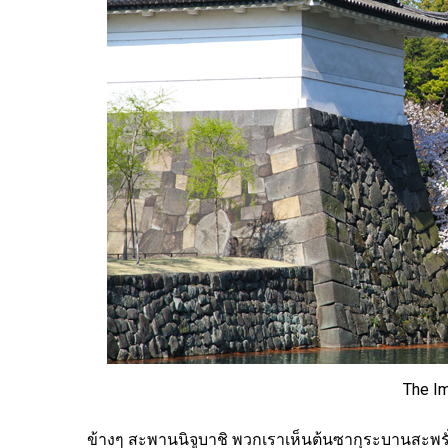
The Im
ข้างๆ สะพานนิจูบาชิ พวกเราเห็นต้นซากุระบานสะพรั่ง ก