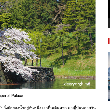
perial Palace
ิ่งย้อยลงน้ำอยู่ต้นหนึ่ง เราตื่นเต้นมาก มาญี่ปุ่นหลายวัน