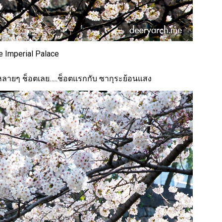
e Imperial Palace
ปหลายๆ ช็อตเลย…..ช็อตแรกกับ ซากุระย้อนแสง