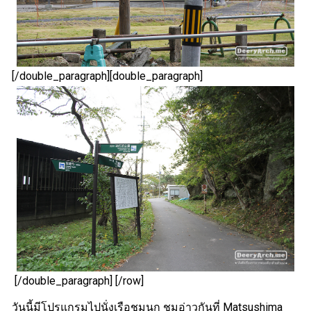
[/double_paragraph][double_paragraph]
[/double_paragraph] [/row]
วันนี้มีโปรแกรมไปนั่งเรือชมนก ชมอ่าวกันที่ Matsushima