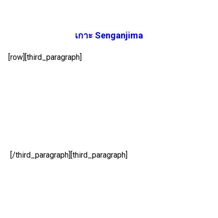
เกาะ Senganjima
[row][third_paragraph]
[/third_paragraph][third_paragraph]