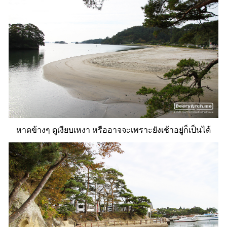
หาดข้างๆ ดูเงียบเหงา หรืออาจจะเพราะยังเช้าอยู่ก็เป็นได้