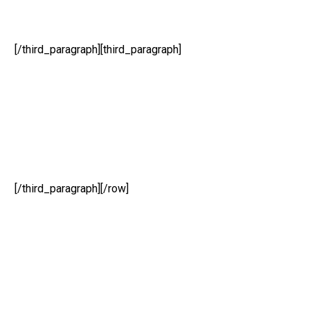
[/third_paragraph][third_paragraph]
[/third_paragraph][/row]