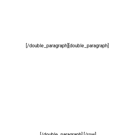
[/double_paragraph][double_paragraph]
[/double_paragraph] [/row]