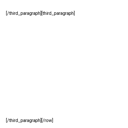
[/third_paragraph][third_paragraph]
[/third_paragraph][/row]