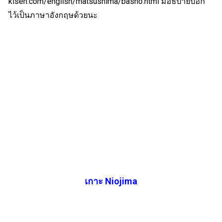
kisen.com/english/matsushima/basho.html
มีอธิบายบอก
ไว้เป็นภาษาอังกฤษด้วยนะ
เกาะ Niojima