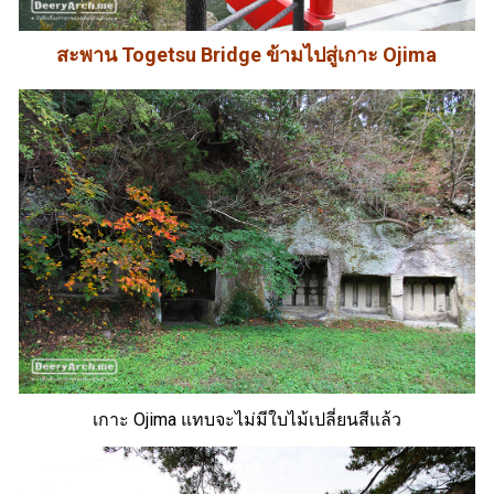
สะพาน Togetsu Bridge ข้ามไปสู่เกาะ Ojima
เกาะ Ojima แทบจะไม่มีใบไม้เปลี่ยนสีแล้ว