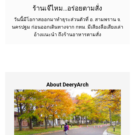
ร้านเจ๊ไหม…อร่อยตามสั่ง
วันนี้มีโอกาสออกมาทำธุระส่วนตัวที่ อ. สามพราน จ.
นครปฐม ก่อนออกเดินทางจาก กทม. มีเสียงลือเสียงเล่า
อ้างแนะนำ ถึงร้านอาหารตามสั่ง
About DeeryArch