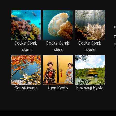
บ
C
Cocks Comb
Cocks Comb
Cocks Comb
F
Island
Island
Island
Goshikinuma
Gion Kyoto
Kinkakuji Kyoto