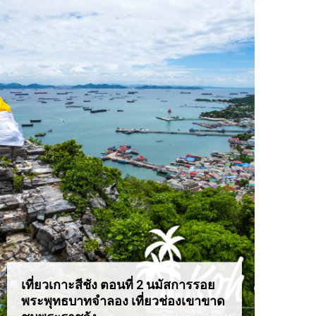
เที่ยวเกาะสีชัง ตอนที่ 2 นมัสการรอย
เที่ยว
พระพุทธบาทจำลอง เที่ยวช่องเขาขาด
สุดอล