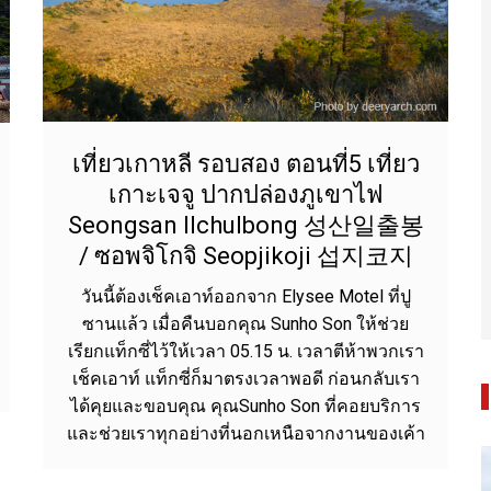
เที่ยวเกาหลี รอบสอง ตอนที่5 เที่ยว
เกาะเจจู ปากปล่องภูเขาไฟ
Seongsan Ilchulbong 성산일출봉
/ ซอพจิโกจิ Seopjikoji 섭지코지
วันนี้ต้องเช็คเอาท์ออกจาก Elysee Motel ที่ปู
ซานแล้ว เมื่อคืนบอกคุณ Sunho Son ให้ช่วย
เรียกแท็กซี่ไว้ให้เวลา 05.15 น. เวลาตีห้าพวกเรา
เช็คเอาท์ แท็กซี่ก็มาตรงเวลาพอดี ก่อนกลับเรา
ได้คุยและขอบคุณ คุณSunho Son ที่คอยบริการ
และช่วยเราทุกอย่างที่นอกเหนือจากงานของเค้า