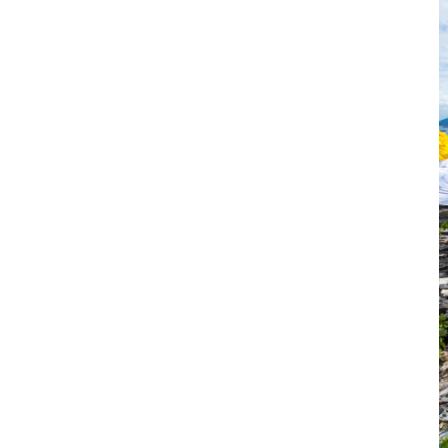
 ยล
พระราชวังบางปะอิน ความงดงามทรง
คุณค่าจากอยุธยา-รัตนโกสินทร์