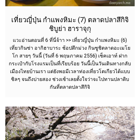
เที่ยวญี่ปุ่น กำแพงหิมะ (7) ตลาดปลาสึกิจิ
ชิบูย่า ฮาราจุกุ
แวะอ่านตอนที่ 6 ที่นี่จ้าา >> เที่ยวญี่ปุ่น กำแพงหิมะ (6)
เที่ยวกินซ่า อากิฮาบาระ ช้อปตึกม่วง กินซูชิตลาดอะเมโย
โก สายๆ วันนี้ (วันที่ 6 พฤษภาคม 2556) เช็คเอาท์ ฝาก
กระเป๋ากับโรงแรมเป็นที่เรียบร้อย วันนี้เป็นวันเดินทางกลับ
เมืองไทยบ้านเรา แต่ยังพอมีเวลาท่องเที่ยวโตเกียวได้แบบ
ชิลๆ จนถึงบ่ายสอง ช่วงเช้าเลยตั้งใจว่าจะไปทานปลาดิบ
กันที่ตลาดปลาสึกิจิ