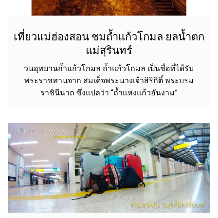
เที่ยวแม่ฮ่องสอน ชมถ้ำแก้วโกมล ยลน้ำตก
แม่สุรินทร์
วนอุทยานถ้ำแก้วโกมล ถ้ำแก้วโกมล เป็นชื่อที่ได้รับ
พระราชทานจาก สมเด็จพระนางเจ้าสิริกิติ์ พระบรม
ราชินีนาถ ซึ่งแปลว่า “ถ้ำแห่งแก้วอันงาม”