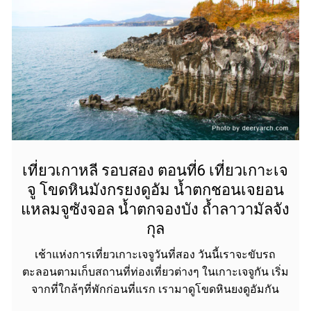
เที่ยวเกาหลี รอบสอง ตอนที่6 เที่ยวเกาะเจ
จู โขดหินมังกรยงดูอัม น้ำตกชอนเจยอน
แหลมจูซังจอล น้ำตกจองบัง ถ้ำลาวามัลจัง
กุล
เช้าแห่งการเที่ยวเกาะเจจูวันที่สอง วันนี้เราจะขับรถ
ตะลอนตามเก็บสถานที่ท่องเที่ยวต่างๆ ในเกาะเจจูกัน เริ่ม
จากที่ใกล้ๆที่พักก่อนที่แรก เรามาดูโขดหินยงดูอัมกัน