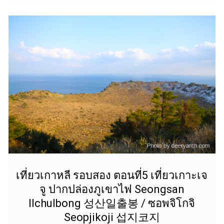
เที่ยวเกาหลี รอบสอง ตอนที่5 เที่ยวเกาะเจ
จู ปากปล่องภูเขาไฟ Seongsan
Ilchulbong 성산일출봉 / ซอพจิโกจิ
Seopjikoji 섭지코지