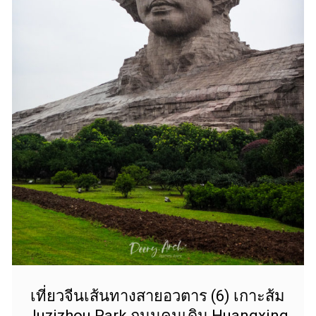
เที่ยวจีนเส้นทางสายอวตาร (6) เกาะส้ม
Juzizhou Park ถนนคนเดิน Huangxing