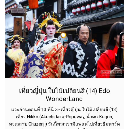
เที่ยวญี่ปุ่น ใบไม้เปลี่ยนสี (14) Edo
WonderLand
แวะอ่านตอนที่ 13 ที่นี่ >> เที่ยวญี่ปุ่น ใบไม้เปลี่ยนสี (13)
เที่ยว Nikko (Akechidaira-Ropeway, น้ำตก Kegon,
ทะเลสาบ Chuzenji) วันนี้พวกเรามีแพลนไปเที่ยวธีมพาร์ค