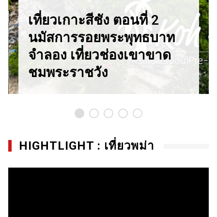
เที่ยวเกาะสีชัง ตอนที่ 2
นมัสการรอยพระพุทธบาท
จำลอง เที่ยวช่องเขาขาด
ชมพระราชวัง
HIGHTLIGHT : เที่ยวพม่า
Video
Player