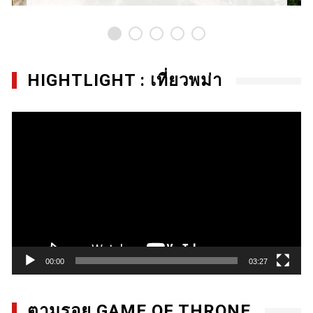
HIGHTLIGHT : เที่ยวพม่า
Video
Player
00:00
03:27
ตามรอย GAME OF THRONE