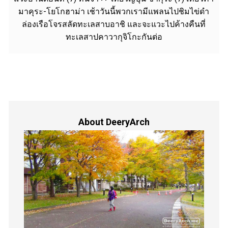
มาคุระ-โยโกฮาม่า เช้าวันนี้พวกเรามีแพลนไปชิมไข่ดำ
ล่องเรือโจรสลัดทะเลสาบอาชิ และจะแวะไปค้างคืนที่
ทะเลสาปคาวากุจิโกะกันต่อ
About DeeryArch