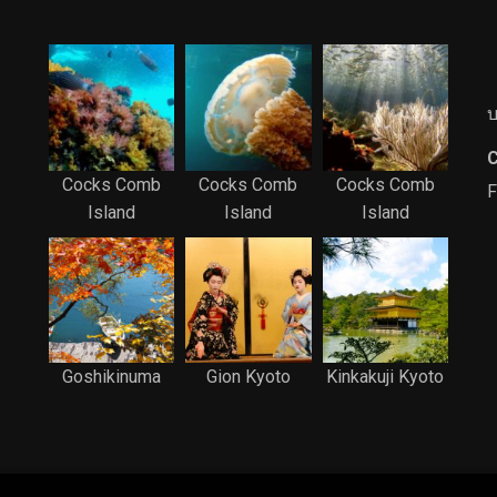
บ
C
Cocks Comb
Cocks Comb
Cocks Comb
F
Island
Island
Island
Goshikinuma
Gion Kyoto
Kinkakuji Kyoto