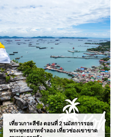
เที่ยวเกาะสีชัง ตอนที่ 2 นมัสการรอย
เที่ยว
พระพุทธบาทจำลอง เที่ยวช่องเขาขาด
สุดอล