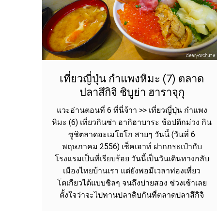
เที่ยวญี่ปุ่น กำแพงหิมะ (7) ตลาด
ปลาสึกิจิ ชิบูย่า ฮาราจุกุ
แวะอ่านตอนที่ 6 ที่นี่จ้าา >> เที่ยวญี่ปุ่น กำแพง
หิมะ (6) เที่ยวกินซ่า อากิฮาบาระ ช้อปตึกม่วง กิน
ซูชิตลาดอะเมโยโก สายๆ วันนี้ (วันที่ 6
พฤษภาคม 2556) เช็คเอาท์ ฝากกระเป๋ากับ
โรงแรมเป็นที่เรียบร้อย วันนี้เป็นวันเดินทางกลับ
เมืองไทยบ้านเรา แต่ยังพอมีเวลาท่องเที่ยว
โตเกียวได้แบบชิลๆ จนถึงบ่ายสอง ช่วงเช้าเลย
ตั้งใจว่าจะไปทานปลาดิบกันที่ตลาดปลาสึกิจิ