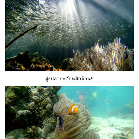
ฝูงปลากะตักหลักล้าน!!