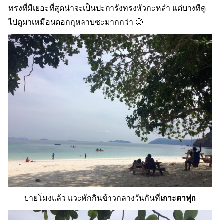
ทรงที่มีเยอะที่สุดน่าจะเป็นปะการังทรงหัวกะหล่ำ แต่บางทีดู
ไปดูมาเหมือนดอกกุหลาบซะมากกว่า 🙂
บ่ายโมงแล้ว แวะพักกินข้าวกลางวันกันที่
เกาะตาฟุก