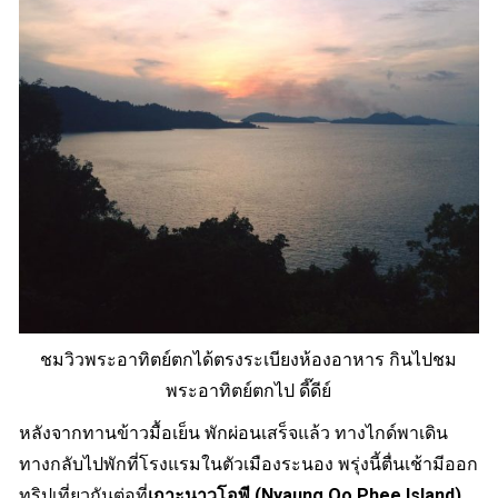
ชมวิวพระอาทิตย์ตกได้ตรงระเบียงห้องอาหาร กินไปชม
พระอาทิตย์ตกไป ดี๊ดีย์
หลังจากทานข้าวมื้อเย็น พักผ่อนเสร็จแล้ว ทางไกด์พาเดิน
ทางกลับไปพักที่โรงแรมในตัวเมืองระนอง พรุ่งนี้ตื่นเช้ามีออก
ทริปเที่ยวกันต่อที่
เกาะนาวโอพี (Nyaung Oo Phee Island)