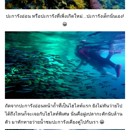
ปะการังอ่อน หรือปะการังที่เพิ่งเกิดใหม่….ปะการังเด็กนั่นเอง!
😀
ถัดจากปะการังอ่อนหน้าถ้ำที่เป็นไฮไลท์แรก ยังไม่ทันว่ายไป
ได้ถึงไหนก็จะเจอกับไฮไลท์พิเศษ นั่นคือฝูงปลากะตักนับล้าน
ตัว มาทักทายว่ายน้ำชมปะการังเคียงคู่ไปกับเรา 😀