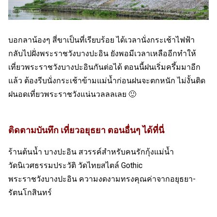
บอกลาน้องๆ สี่ขาเป็นที่เรียบร้อย ได้เวลานั่งกระเช้าไฟฟ้า
กลับไปฝั่งพระราชวังบางปะอิน ยังพอมีเวลาเหลืออีกทำให้
เที่ยวพระราชวังบางปะอินกันต่อได้ ตอนนี้ฝนเริ่มครึ้มมาอีก
แล้ว ต้องรีบนั่งกระเช้าข้ามแม่น้ำก่อนฝนจะตกหนัก ไม่งั้นติด
ฝนอดเที่ยวพระราชวังแน่นวลลลเลย 🙂
ติดตามบันทึก เที่ยวอยุธยา ตอนอื่นๆ ได้ที่นี่
ร้านต้นน้ำ บางปะอิน สวรรค์สำหรับคนรักกุ้งแม่น้ำ
วัดนิเวศธรรมประวัติ วัดไทยสไตล์ Gothic
พระราชวังบางปะอิน ความงดงามทรงคุณค่าจากอยุธยา-
รัตนโกสินทร์