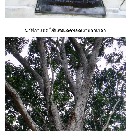
นาฬิกาแดด ใช้แสงแดดทอดเงาบอกเวลา