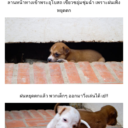
ลานหน้าทางเข้าพระอุโบสถ เขียวชอุ่มชุ่มฉ่ำ เพราะฝนเพิ่ง
หยุดตก
ฝนหยุดตกแล้ว พวกเด็กๆ ออกมาวิ่งเล่นได้ เย่!!