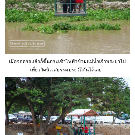
เมื่อจอดรถแล้วก็ขึ้นกระเช้าไฟฟ้าข้ามแม่น้ำเจ้าพระยาไป
เที่ยววัดนิเวศธรรมประวัติกันได้เลย…