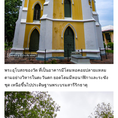
พระอุโบสถของวัด ที่เป็นอาคารมีโดมหอคอยปลายแหลม
ตามอย่างวิหารในตะวันตก ยอดโดมมีหอนาฬิกาและระฆัง
ชุด เหนือขึ้นไปประดิษฐานพระบรมสารีริกธาตุ