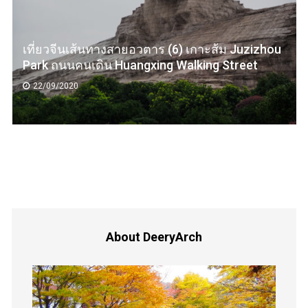
วจีนเส้นทางสายอวตาร (6) เกาะส้ม Juzizhou
มิงกะล
ถนนคนเดิน Huangxing Walking Street
เก่าที่
9/2020
13/09
About DeeryArch