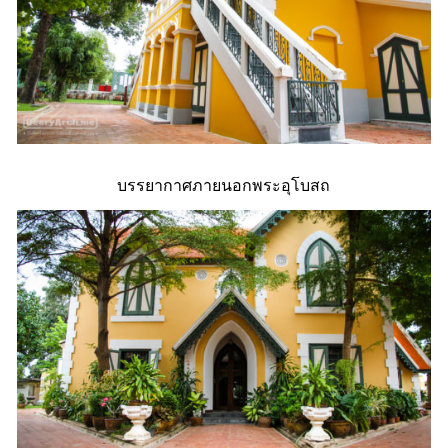
บรรยากาศภายนอกพระอุโบสถ