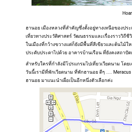
Hoan
งดอกบัวตอง
ฮานอย เมืองหลวงที่สำคัญซึ่งตั้งอยู่ทางเหนือของประเ
คอ
เที่ยวทางประวัติศาสตร์ วัฒนธรรม
และเรื่องราววิถี
ในเมืองที่กว้างขวางแต่ก็ยังมีพื้นที่สีเขียวและต้นไม้
ประดับประดาไปด้วย อาคารบ้านเรือน ที่ยังคงสถาป
สำหรับใครที่กำลังมีโปรแกรมไป
เที่ยวเวียดนาม
โดยเฉ
วันนี้เรามี
ที่พักเวียดนาม
ที่พักฮานอย
ดีๆ ……
Meracus 
ฮานอย มาแนะนำเผื่อเป็นอีกหนึ่งตัวเลือกค่ะ