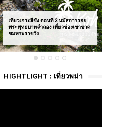
เที่ยวเกาะสีชัง ตอนที่ 2 นมัสการรอย
เที่ยว
พระพุทธบาทจำลอง เที่ยวช่องเขาขาด
สุดอล
ชมพระราชวัง
HIGHTLIGHT : เที่ยวพม่า
ideo
layer