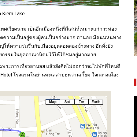
 Kiem Lake
พระราชวังบางปะอิน ความงดงามทรง
ทศเวียดนาม เป็นอีกเมืองหนึ่งที่มีเสน่ห์เหมาะแก่การท่อง
คุณค่าจากอยุธยา-รัตนโกสินทร์
ชีวิตความเป็นอยู่ของผู้คนเป็นอย่างมาก ฮานอย มีถนนหนทาง
ใหญ่ให้ความร่มรื่นกับเมืองอยู่ตลอดสองข้างทาง อีกทั้งยัง
ัตยกรรมในยุคอาณานิคมไว้ให้ได้ชมอยู่มากมาย
พาะการเที่ยวฮานอย แล้วยังคิดไม่ออกว่าจะไปพักที่ไหนดี
Hotel
โรงแรมในย่านทะเลสาบฮหว่านเกี๊ยม ใจกลางเมือง
V
P