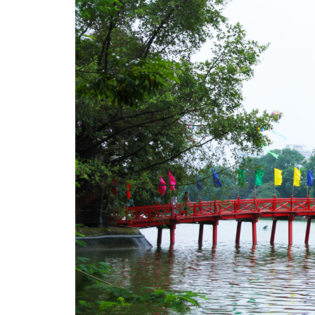
เที่ยวแม่ฮ่องสอน ชมถ้ำแก้วโกมล
น้ำตกแม่สุรินทร์