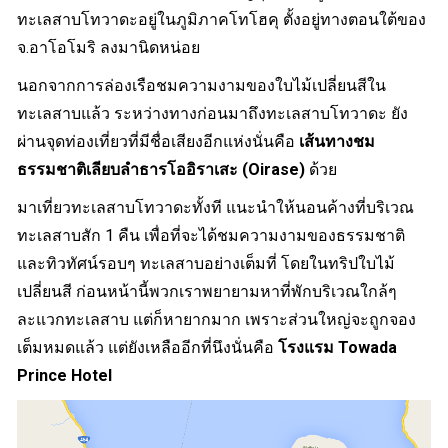
ทะเลสาบโทวาดะ
อยู่ในภูมิภาคโทโฮคุ ตั้งอยู่ทางตอนใต้ของ
จ.อาโอโมริ ลงมานิดหน่อย
นอกจากการล่องเรือชมความงามของใบไม้เปลี่ยนสีใน
ทะเลสาบแล้ว ระหว่างทางก่อนมาถึงทะเลสาบโทวาดะ ยัง
ผ่านจุดท่องเที่ยวที่มีชื่อเสียงอีกแห่งนั่นคือ
เส้นทางชม
ธรรมชาติเลียบลำธารโออิราเสะ (Oirase)
ด้วย
มาเที่ยวทะเลสาบโทวาดะทั้งที แนะนำให้นอนค้างที่บริเวณ
ทะเลสาบสัก 1 คืน เพื่อที่จะได้ชมความงามของธรรมชาติ
และทิวทัศน์รอบๆ ทะเลสาบอย่างเต็มที่ โดยในทริปใบไม้
เปลี่ยนสี ก่อนหน้านี้พวกเราพยายามหาที่พักบริเวณใกล้ๆ
ละแวกทะเลสาบ แต่ก็หายากมาก เพราะส่วนใหญ่จะถูกจอง
เต็มหมดแล้ว แต่ยังเหลืออีกที่นึงนั่นคือ
โรงแรม
Towada
Prince Hotel