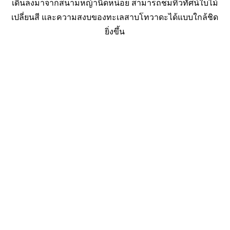
ระหว่างทางที่เดินเข้ามา เจอกับต้นไม้ที่กำลังเปลี่ยนสีอยู่
มากมาย
จากทางเข้า เดินมาเพียงประเดี๋ยวเดียวก็เจอกับท่าเรือยื่นออก
ไปในทะเลสาบ เป็นโอกาสที่ดีที่จะได้เห็นวิวทะเลสาบโทวาดะ
ในอีกมุมมองหนึ่ง