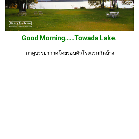
มาดูบรรยากาศโดยรอบตัวโรงแรมกันบ้าง
ด้านหลังที่พักและด้านหลังของห้องรับประทานอาหาร เป็น
ลานสนามหญ้าสุดกว้างขวาง เหมาะสำหรับการออกมาสูด
อากาศยามเช้า และนั่งชมวิวทะเลสาบโทวาดะ ในยามเช้าที่
มีแสงแดดอ่อนๆ