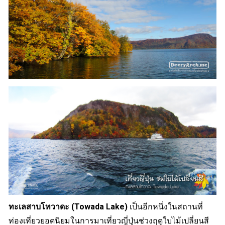
ทะเลสาบโทวาดะ (Towada Lake)
เป็นอีกหนึ่งในสถานที่
ท่องเที่ยวยอดนิยมในการมาเที่ยวญี่ปุ่นช่วงฤดูใบไม้เปลี่ยนสี