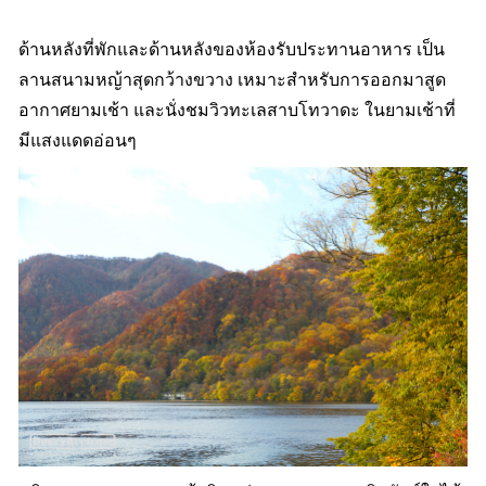
เดินลงมาจากสนามหญ้านิดหน่อย สามารถชมทิวทัศน์ใบไม้
เปลี่ยนสี และความสงบของทะเลสาบโทวาดะได้แบบใกล้ชิด
ยิ่งขึ้น
ข้างๆ สนามหญ้าทางด้านซ้ายมือ เราเห็นมีทางเดินเล็กๆ และ
มีใบไม้เปลี่ยนสีสวยๆ อยู่จึงเดินไปเรื่อยๆ กะว่าจะเข้าไปถ่าย
รูปใบไม้เปลี่ยนสี แล้วค่อยเดินกลับ