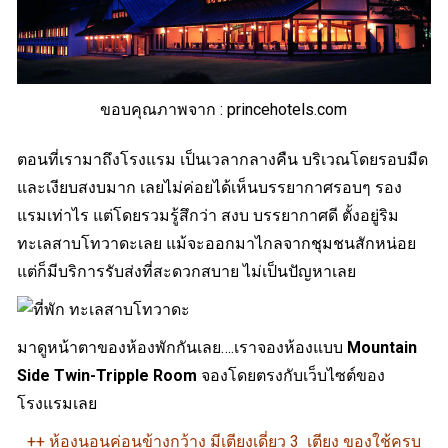
ขอบคุณภาพจาก : princehotels.com
ตอนที่เรามาถึงโรงแรม เป็นเวลากลางคืน บริเวณโดยรอบมืด
และเงียบสงบมาก เลยไม่ค่อยได้เห็นบรรยากาศรอบๆ รอง
แรมเท่าไร แต่โดยรวมรู้สึกว่า สงบ บรรยากาศดี ตั้งอยู่ริม
ทะเลสาบโทวาดะเลย แม้จะออกมาไกลจากชุมชนสักหน่อย
แต่ก็มีบริการรับส่งที่สะดวกสบาย ไม่เป็นปัญหาเลย
มาดูหน้าตาของห้องพักกันเลย….เราจองห้องแบบ
Mountain
Side Twin-Tripple Room
จองโดยตรงกับเว็บไซต์ของ
โรงแรมเลย
++ ห้องนอนค่อนข้างกว้าง มีเตียงเดี่ยว 3 เตียง ของใช้ครบ