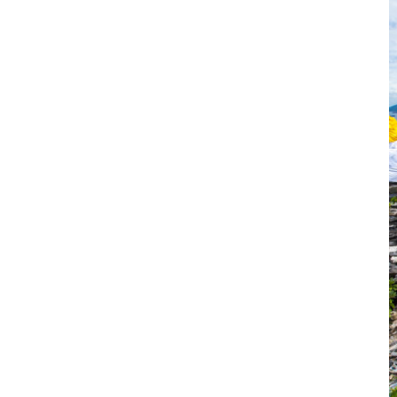
 ยล
พระราชวังบางปะอิน ความงดงามทรง
คุณค่าจากอยุธยา-รัตนโกสินทร์