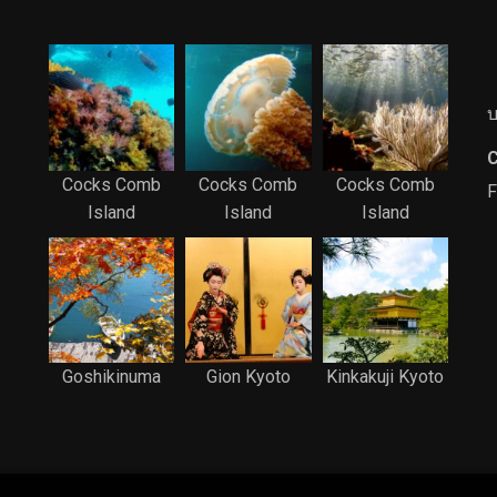
บ
C
Cocks Comb
Cocks Comb
Cocks Comb
F
Island
Island
Island
Goshikinuma
Gion Kyoto
Kinkakuji Kyoto